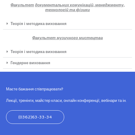
Факультет
документальних комунікацій, менеджменту,
технологій та фізики
Теорія і методика виховання
Факультет музичного мистецтва
Теорія і методика виховання
Гендерне виховання
Маєте бажання співпрацювати?
Лекції, тренінги, майстер класи, онлайн конференції, вебінари та ін.
(0362)63-33-34