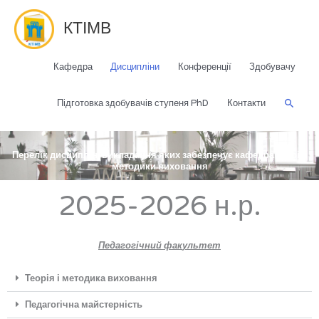
Перейти
до
КТІМВ
вмісту
Кафедра
Дисципліни
Конференції
Здобувачу
Пошу
Підготовка здобувачів ступеня PhD​
Контакти
Перелік дисциплін, викладання яких забезпечує кафедра теорії і
методики виховання
2025-2026 н.р.
Педагогічний фак
ультет
Теорія і методика виховання
Педагогічна майстерність